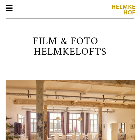
Skip
Helmkehof
Helmkehof
to
content
FILM & FOTO –
HELMKELOFTS