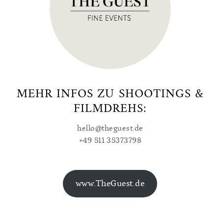
MEHR INFOS ZU SHOOTINGS &
FILMDREHS:
hello@theguest.de
+49 511 35373798
www.TheGuest.de